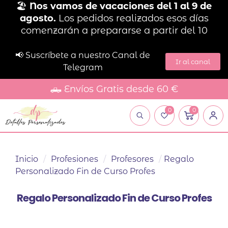
🏖️
Nos vamos de vacaciones del 1 al 9 de
agosto.
Los pedidos realizados esos días
comenzarán a prepararse a partir del 10
📢 Suscríbete a nuestro Canal de
Ir al canal
Telegram
🛻 Envíos Gratis desde 60 €
0
0
Inicio
/
Profesiones
/
Profesores
/
Regalo
Personalizado Fin de Curso Profes
Regalo Personalizado Fin de Curso Profes