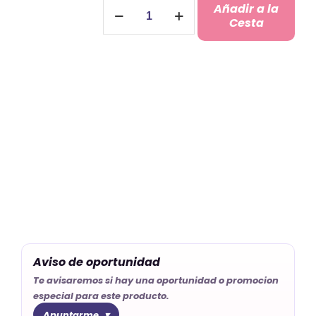
Regalo
Añadir a la
Personalizado
Cesta
Fin
de
Curso
Profes
cantidad
Aviso de oportunidad
Te avisaremos si hay una oportunidad o promocion
especial para este producto.
Apuntarme